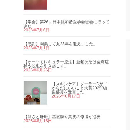
【学会】第26回日本抗加齢医学会総会に行って
きた
2026年7月6日
【感謝】開業して丸23年を迎えました。
2026年7月1日
【オーソモレキュラー療法】亜鉛欠乏は皮膚症
状や脱毛を引き起こす。
2026年6月26日
【スキンケア】ソーラーDが゛
からだにいいこと大賞2025”編
集部賞を受賞した
2026年6月17日
【酒さと肝斑】基底膜や真皮の修復が必要
2026年6月16日