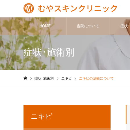
HOME
当院について
症状
症状･施術別
症状･施術別
ニキビ
ニキビの治療について
ホーム
ニキビ