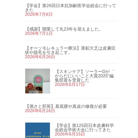
【学会】第26回日本抗加齢医学会総会に行って
きた
2026年7月6日
【感謝】開業して丸23年を迎えました。
2026年7月1日
【オーソモレキュラー療法】亜鉛欠乏は皮膚症
状や脱毛を引き起こす。
2026年6月26日
【スキンケア】ソーラーDが゛
からだにいいこと大賞2025”編
集部賞を受賞した
2026年6月17日
【酒さと肝斑】基底膜や真皮の修復が必要
2026年6月16日
【学会】第125回日本皮膚科学
会総会学術大会に行ってきた
2026年6月15日