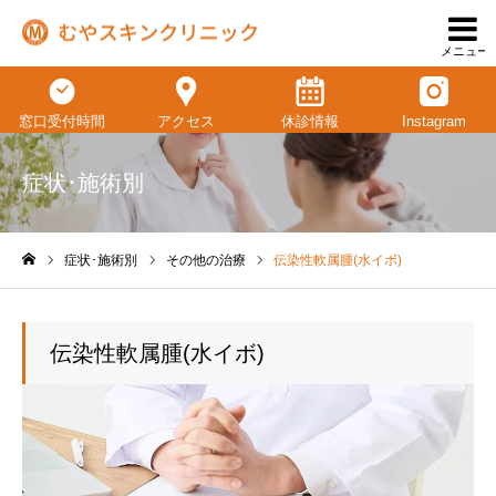
メニュー
窓口受付時間
アクセス
休診情報
Instagram
症状･施術別
症状･施術別
その他の治療
伝染性軟属腫(水イボ)
ホーム
伝染性軟属腫(水イボ)