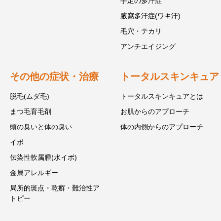
手足の多汗症
腋窩多汗症(ワキ汗)
毛穴・テカリ
アンチエイジング
その他の症状・治療
トータルスキンキュア
脱毛(ムダ毛)
トータルスキンキュアとは
まつ毛育毛剤
お肌からのアプローチ
頭の臭いと体の臭い
体の内側からのアプローチ
イボ
伝染性軟属腫(水イボ)
金属アレルギー
局所的斑点・乾癬・難治性ア
トピー