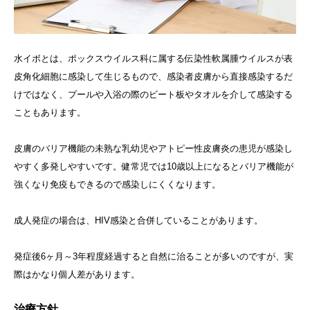
水イボとは、ポックスウイルス科に属する伝染性軟属腫ウイルスが表
皮角化細胞に感染して生じるもので、感染者皮膚から直接感染するだ
けではなく、プールや入浴の際のビート板やタオルを介して感染する
こともあります。
皮膚のバリア機能の未熟な乳幼児やアトピー性皮膚炎の患児が感染し
やすく多発しやすいです。健常児では10歳以上になるとバリア機能が
強くなり免疫もできるので感染しにくくなります。
成人発症の場合は、HIV感染と合併していることがあります。
発症後6ヶ月～3年程度経過すると自然に治ることが多いのですが、実
際はかなり個人差があります。
治療方針