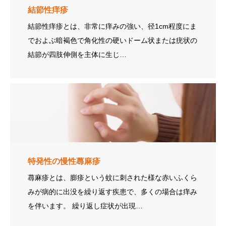
結節性痒疹
結節性痒疹とは、非常に痒みの強い、径1cm程度にま
でおよぶ暗褐色で角化性の硬いドーム状または疣状の
結節が四肢伸側を主体に生じ…
特発性の慢性蕁麻疹
蕁麻疹とは、膨疹という蚊に刺された様な赤いふくら
みが病的に出没を繰り返す疾患で、多くの場合は痒み
を伴います。 繰り返し症状が出現…