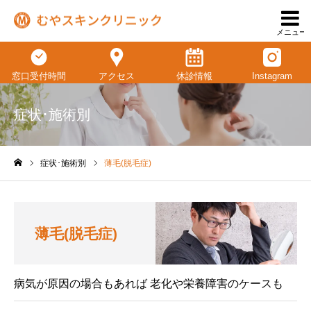
メニュー
窓口受付時間
アクセス
休診情報
Instagram
症状･施術別
症状･施術別
薄毛(脱毛症)
ホーム
薄毛(脱毛症)
病気が原因の場合もあれば 老化や栄養障害のケースも