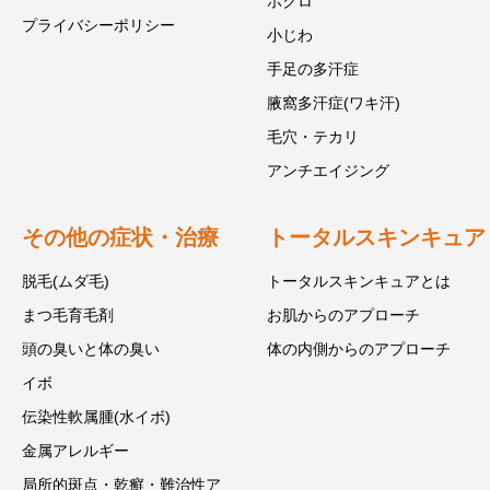
ホクロ
プライバシーポリシー
小じわ
手足の多汗症
腋窩多汗症(ワキ汗)
毛穴・テカリ
アンチエイジング
その他の症状・治療
トータルスキンキュア
脱毛(ムダ毛)
トータルスキンキュアとは
まつ毛育毛剤
お肌からのアプローチ
頭の臭いと体の臭い
体の内側からのアプローチ
イボ
伝染性軟属腫(水イボ)
金属アレルギー
局所的斑点・乾癬・難治性ア