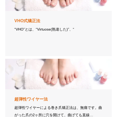
VHO式矯正法
“VHO”とは、“Virtuose(熟達した)”、“
超弾性ワイヤー法
超弾性ワイヤーによる巻き爪矯正法は、無痛です。曲
がった爪の2ヶ所に穴を開けて、曲げても直線…