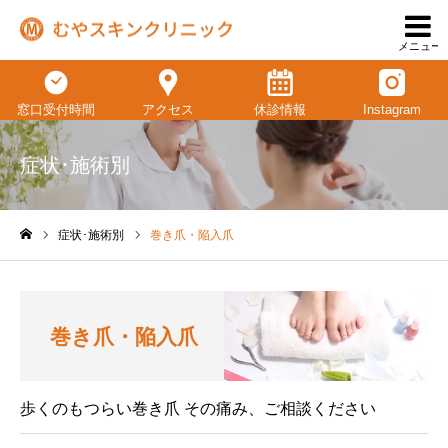
メニュー
窓口受付時間
アクセス
休診情報
Instagram
症状･施術別
症状･施術別
巻き爪・陥入爪
ホーム
巻き爪・陥入爪
歩くのもつらい巻き爪 その痛み、ご相談ください