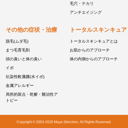
毛穴・テカリ
アンチエイジング
その他の症状・治療
トータルスキンキュア
脱毛(ムダ毛)
トータルスキンキュアとは
まつ毛育毛剤
お肌からのアプローチ
頭の臭いと体の臭い
体の内側からのアプローチ
イボ
伝染性軟属腫(水イボ)
金属アレルギー
局所的斑点・乾癬・難治性ア
トピー
Copyright © 2003-2026 Muya Skinclinic. All Rights Reserved.