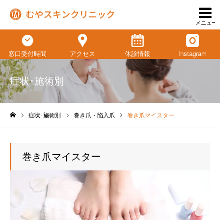
メニュー
窓口受付時間
アクセス
休診情報
Instagram
症状･施術別
症状･施術別
巻き爪・陥入爪
巻き爪マイスター
ホーム
巻き爪マイスター