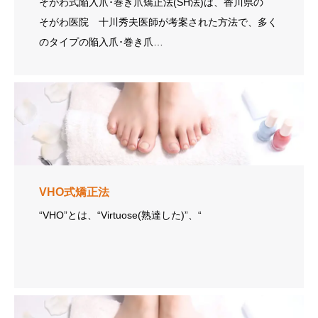
そがわ式陥入爪･巻き爪矯正法(SH法)は、香川県の
そがわ医院 十川秀夫医師が考案された方法で、多く
のタイプの陥入爪･巻き爪…
VHO式矯正法
“VHO”とは、“Virtuose(熟達した)”、“