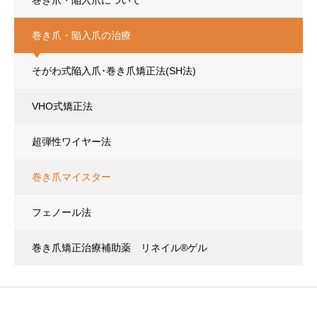
巻き爪・陥入爪について
巻き爪・陥入爪の治療
そがわ式陥入爪･巻き爪矯正法(SH法)
VHO式矯正法
超弾性ワイヤー法
巻き爪マイスター
フェノール法
巻き爪矯正治療補助薬 リネイル®ゲル