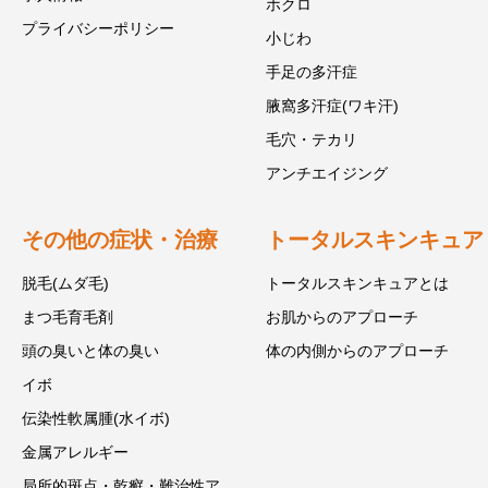
ホクロ
プライバシーポリシー
小じわ
手足の多汗症
腋窩多汗症(ワキ汗)
毛穴・テカリ
アンチエイジング
その他の症状・治療
トータルスキンキュア
脱毛(ムダ毛)
トータルスキンキュアとは
まつ毛育毛剤
お肌からのアプローチ
頭の臭いと体の臭い
体の内側からのアプローチ
イボ
伝染性軟属腫(水イボ)
金属アレルギー
局所的斑点・乾癬・難治性ア