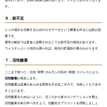
知られており、お肌の新陳代謝が悪くなり、シミができやすくなりま
す。
６．鉄不足
シミの成分を分解するためのカタラーゼという酵素を作るには鉄が必
要です。
通常の健診では貧血と診断されなくても鉄不足の場合があります。
フェリチンという項目を調べれば、体内の貯蔵鉄の量がわかります。
７．活性酸素
ここまで述べた、日光･喫煙･ホルモンの乱れ･刺激･ストレスにより、
活性酸素
が発生します。
活性酸素は皮膚のあらゆる障害を引き起こすので、当然シミもできや
すくなります。
活性酸素をためないように、日ごろから体のコンディションを整え、
活性酸素を体の外へ出すよう、抗酸化サプリメントを摂取しましょ