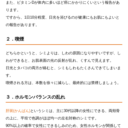
また、ビタミンDが体内に多いほど癌にかかりにくいという報告があ
ります。
ですから、1日10分程度、日光を浴びるのが健康にもお肌にもよいと
の報告があります。
２．喫煙
どちらかというと、シミよりは、しわの原因になりやすいですが、し
わができると、お肌表面の光の反射が乱れ、くすんで見えます。
日光とタバコの両方が絡むと、シミもしわもたくさんできてしまいま
す。
喫煙される方は、本数を徐々に減らし、最終的には禁煙しましょう。
３．ホルモンバランスの乱れ
肝斑(かんぱん)
というシミは、主に30代以降の女性にできる、両頬骨
の上に、平坦で色調がほぼ均一の左右対称のシミです。
90%以上の確率で女性にできるしみのため、女性ホルモンが関係して