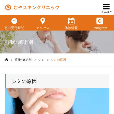
メニュー
窓口受付時間
アクセス
休診情報
Instagram
症状･施術別
症状･施術別
シミ
シミの原因
ホーム
シミの原因