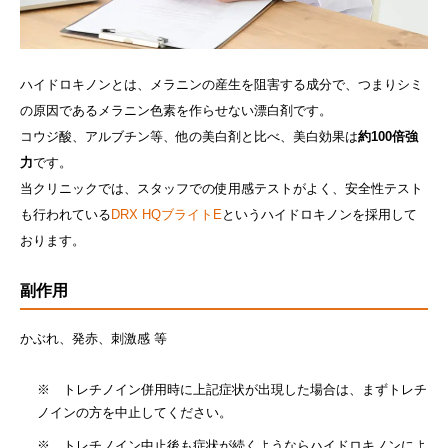
ハイドロキノンとは、メラニンの産生を阻害する成分で、つまりシミ
の原因であるメラニン色素を作らせない漂白剤です。
コウジ酸、アルブチン等、他の美白剤と比べ、美白効果は
約100倍強
力
です。
当クリニックでは、スタッフでの使用感テストがよく、安全性テスト
も行われている
DRX HQブライトE
というハイドロキノンを採用して
おります。
副作用
かぶれ、発赤、刺激感 等
※ トレチノイン併用時に上記症状が出現した場合は、まずトレチ
ノインの方を中止してください。
※ トレチノイン中止後も症状が続くようならハイドロキノンによ