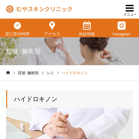
メニュー
窓口受付時間
アクセス
休診情報
Instagram
症状･施術別
症状･施術別
シミ
ハイドロキノン
ホーム
ハイドロキノン