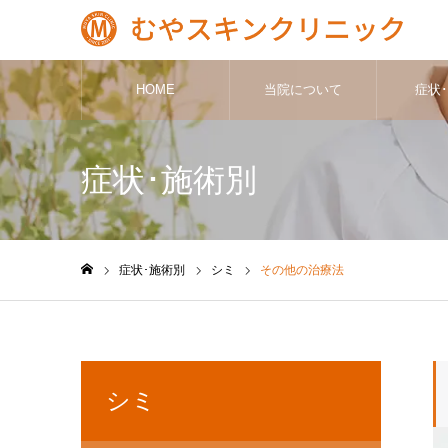
HOME
当院について
症状
症状･施術別
症状･施術別
シミ
その他の治療法
ホーム
シミ