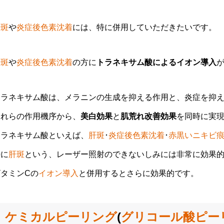
肝斑
や
炎症後色素沈着
には、特に併用していただきたいです。
肝斑
や
炎症後色素沈着
の方に
トラネキサム酸によるイオン導入
トラネキサム酸は、メラニンの生成を抑える作用と、炎症を抑
これらの作用機序から、
美白効果
と
肌荒れ改善効果
を同時に実
トラネキサム酸といえば、
肝斑
･
炎症後色素沈着
･
赤黒いニキビ
特に
肝斑
という、レーザー照射のできないしみには非常に効果
ビタミンCの
イオン導入
と併用するとさらに効果的です。
ケミカルピーリング
(
グリコール酸ピー