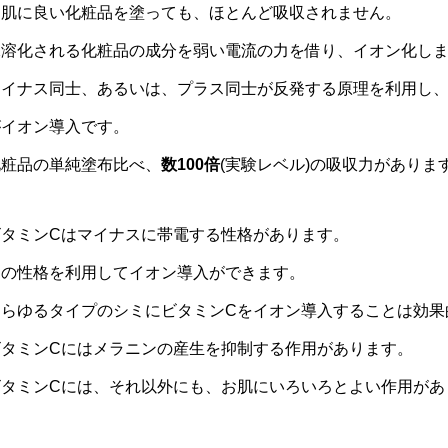
お肌に良い化粧品を塗っても、ほとんど吸収されません。
水溶化される化粧品の成分を弱い電流の力を借り、イオン化し
マイナス同士、あるいは、プラス同士が反発する原理を利用し
がイオン導入です。
化粧品の単純塗布比べ、
数100倍
(実験レベル)の吸収力がありま
ビタミンCはマイナスに帯電する性格があります。
その性格を利用してイオン導入ができます。
あらゆるタイプのシミにビタミンCをイオン導入することは効果
ビタミンCにはメラニンの産生を抑制する作用があります。
ビタミンCには、それ以外にも、お肌にいろいろとよい作用があ