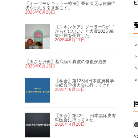
【オーソモレキュラー療法】亜鉛欠乏は皮膚症
状や脱毛を引き起こす。
2026年6月26日
【スキンケア】ソーラーDが゛
からだにいいこと大賞2025”編
集部賞を受賞した
2026年6月17日
【酒さと肝斑】基底膜や真皮の修復が必要
2026年6月16日
【学会】第125回日本皮膚科学
会総会学術大会に行ってきた
2026年6月15日
【学会】第42回 日本臨床皮膚
科医会に行ってきた。
2026年4月20日