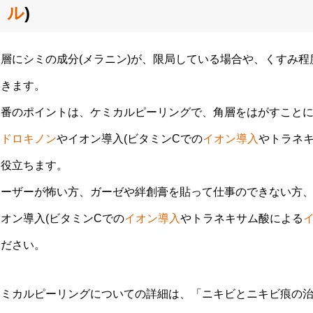
ル
)
角層にシミの成分(メラニン)が、限局している場合や、くすみ
てきます。
一番のポイントは、ケミカルピーリングで、角層をはがすこと
イドロキノン
やイオン導入(ビタミンCでの
イオン導入
やトラネ
に役立ちます。
レーザーが怖い方、ガーゼや絆創膏を貼って仕事のできない方
オン導入(ビタミンCでの
イオン導入
やトラネキサム酸による
ください。
ケミカルピーリングについての詳細は、「ニキビとニキビ痕の治