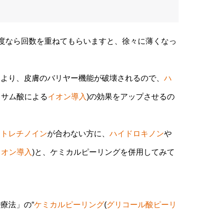
程度なら回数を重ねてもらいますと、徐々に薄くなっ
により、皮膚のバリヤー機能が破壊されるので、
ハ
キサム酸による
イオン導入
)の効果をアップさせるの
、
トレチノイン
が合わない方に、
ハイドロキノン
や
イオン導入
)と、ケミカルピーリングを併用してみて
療法」の“
ケミカルピーリング
(
グリコール酸ピーリ