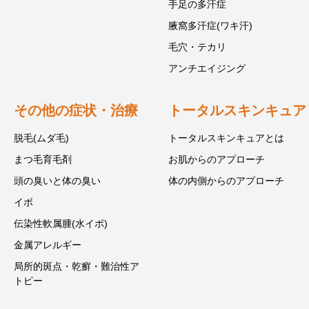
手足の多汗症
腋窩多汗症(ワキ汗)
毛穴・テカリ
アンチエイジング
その他の症状・治療
トータルスキンキュア
脱毛(ムダ毛)
トータルスキンキュアとは
まつ毛育毛剤
お肌からのアプローチ
頭の臭いと体の臭い
体の内側からのアプローチ
イボ
伝染性軟属腫(水イボ)
金属アレルギー
局所的斑点・乾癬・難治性ア
トピー