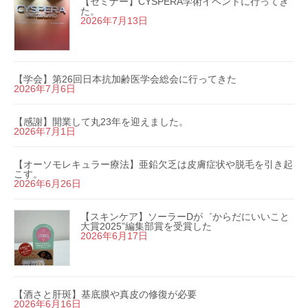
【セミナー】CYSPERA学術イベントに行ってき
た。
2026年7月13日
【学会】第26回日本抗加齢医学会総会に行ってきた
2026年7月6日
【感謝】開業して丸23年を迎えました。
2026年7月1日
【オーソモレキュラー療法】亜鉛欠乏は皮膚症状や脱毛を引き起
こす。
2026年6月26日
【スキンケア】ソーラーDが゛からだにいいこと
大賞2025”編集部賞を受賞した
2026年6月17日
【酒さと肝斑】基底膜や真皮の修復が必要
2026年6月16日