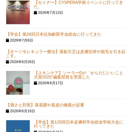
【セミナー】CYSPERA学術イベントに行ってき
た。
2026年7月13日
【学会】第26回日本抗加齢医学会総会に行ってきた
2026年7月6日
【オーソモレキュラー療法】亜鉛欠乏は皮膚症状や脱毛を引き起
こす。
2026年6月26日
【スキンケア】ソーラーDが゛からだにいいこと
大賞2025”編集部賞を受賞した
2026年6月17日
【酒さと肝斑】基底膜や真皮の修復が必要
2026年6月16日
【学会】第125回日本皮膚科学会総会学術大会に
行ってきた