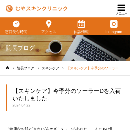
メニュー
窓口受付時間
アクセス
休診情報
Instagram
院長ブログ
院長ブログ
スキンケア
【スキンケア】今季分のソーラーDを入荷いたしました。
ホーム
【スキンケア】今季分のソーラーDを入荷
いたしました。
2024.04.22
「健康なお肌と“きれい”をめざして」いるあなた、こんにちは!!