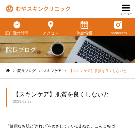
メニュー
窓口受付時間
アクセス
休診情報
Instagram
院長ブログ
院長ブログ
スキンケア
【スキンケア】肌質を良くしないと
ホーム
【スキンケア】肌質を良くしないと
2023.02.22
「健康なお肌と“きれい”をめざして」いるあなた、こんにちは!!