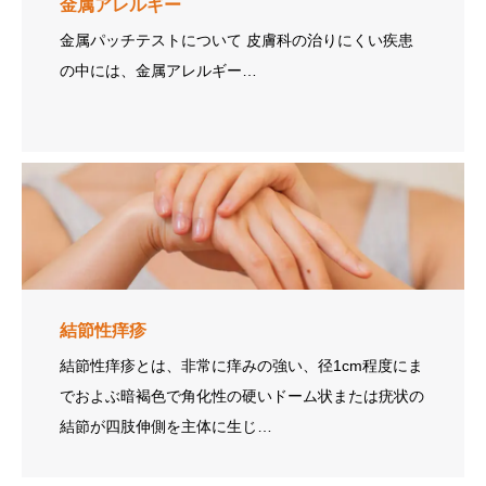
金属アレルギー
金属パッチテストについて 皮膚科の治りにくい疾患
の中には、金属アレルギー…
結節性痒疹
結節性痒疹とは、非常に痒みの強い、径1cm程度にま
でおよぶ暗褐色で角化性の硬いドーム状または疣状の
結節が四肢伸側を主体に生じ…