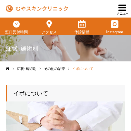
メニュー
窓口受付時間
アクセス
休診情報
Instagram
症状･施術別
症状･施術別
その他の治療
イボについて
ホーム
イボについて