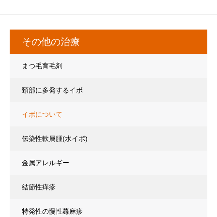
その他の治療
まつ毛育毛剤
頚部に多発するイボ
(アクロコルドン、スキンタッグ)
イボについて
伝染性軟属腫(水イボ)
金属アレルギー
結節性痒疹
特発性の慢性蕁麻疹