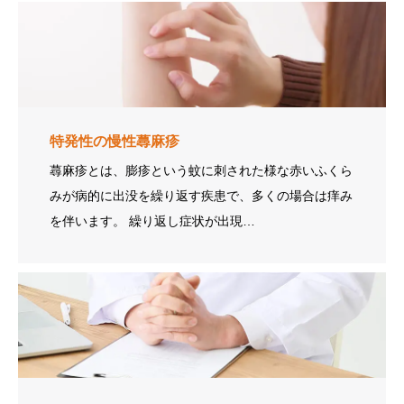
特発性の慢性蕁麻疹
蕁麻疹とは、膨疹という蚊に刺された様な赤いふくら
みが病的に出没を繰り返す疾患で、多くの場合は痒み
を伴います。 繰り返し症状が出現…