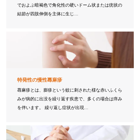
でおよぶ暗褐色で角化性の硬いドーム状または疣状の
結節が四肢伸側を主体に生じ…
特発性の慢性蕁麻疹
蕁麻疹とは、膨疹という蚊に刺された様な赤いふくら
みが病的に出没を繰り返す疾患で、多くの場合は痒み
を伴います。 繰り返し症状が出現…