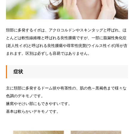
頚部に多発するイボは、アクロコルドンやスキンタッグと呼ばれ、ほ
とんどは軟性線維種と呼ばれる良性腫瘍ですが、一部に脂漏性角化症
(老人性イボ)と呼ばれる良性腫瘍や尋常性疣贅(ウイルス性イボ)等が含
まれます。区別は必ずしも容易ではありません。
症状
主に頚部に多発するドーム状や有茎性の、肌の色～黒褐色まで様々な
色調のデキモノです。
腋窩やそけい部にもできやすいです。
基本は軟らかいデキモノです。