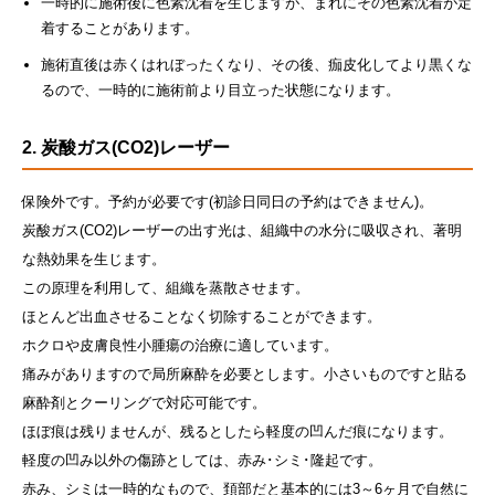
一時的に施術後に色素沈着を生じますが、まれにその色素沈着が定
着することがあります。
施術直後は赤くはれぼったくなり、その後、痂皮化してより黒くな
るので、一時的に施術前より目立った状態になります。
2. 炭酸ガス(CO2)レーザー
保険外です。予約が必要です(初診日同日の予約はできません)。
炭酸ガス(CO2)レーザーの出す光は、組織中の水分に吸収され、著明
な熱効果を生じます。
この原理を利用して、組織を蒸散させます。
ほとんど出血させることなく切除することができます。
ホクロや皮膚良性小腫瘍の治療に適しています。
痛みがありますので局所麻酔を必要とします。小さいものですと貼る
麻酔剤とクーリングで対応可能です。
ほぼ痕は残りませんが、残るとしたら軽度の凹んだ痕になります。
軽度の凹み以外の傷跡としては、赤み･シミ･隆起です。
赤み、シミは一時的なもので、頚部だと基本的には3～6ヶ月で自然に