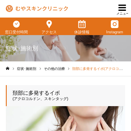
メニュー
窓口受付時間
アクセス
休診情報
Instagram
症状･施術別
症状･施術別
その他の治療
頚部に多発するイボ(アクロコルドン、スキンタッグ)
ホーム
頚部に多発するイボ
(アクロコルドン、スキンタッグ)