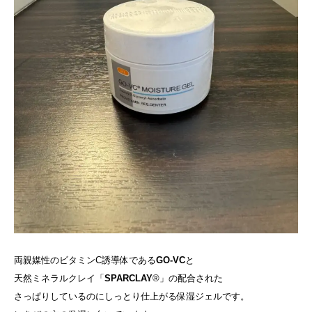
両親媒性のビタミンC誘導体である
GO-VC
と
天然ミネラルクレイ「
SPARCLAY
®」の配合された
さっぱりしているのにしっとり仕上がる保湿ジェルです。