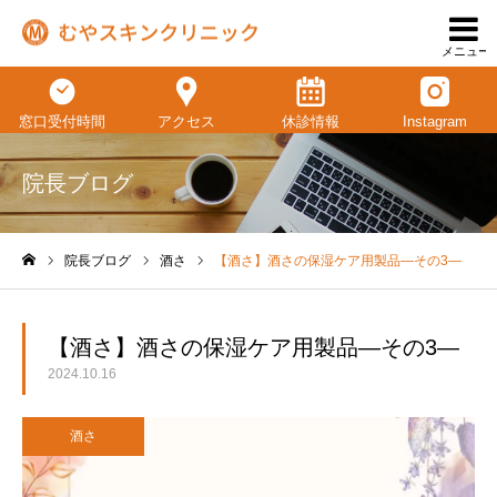
メニュー
窓口受付時間
アクセス
休診情報
Instagram
院長ブログ
院長ブログ
酒さ
【酒さ】酒さの保湿ケア用製品—その3—
ホーム
【酒さ】酒さの保湿ケア用製品—その3—
2024.10.16
酒さ