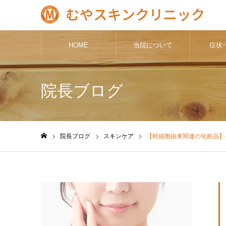
HOME
当院について
症状
院長ブログ
院長ブログ
スキンケア
【幹細胞由来関連の化粧品】
ホーム