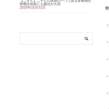
【ニキビ】ニキビの原因の一つである多嚢胞性
卵胞症候群にも腸活が大切
2025年10月31日