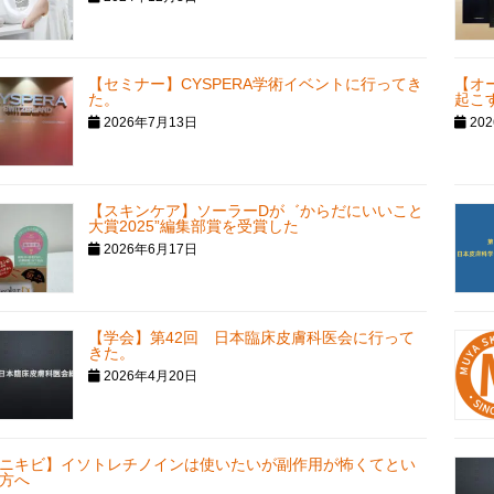
【セミナー】CYSPERA学術イベントに行ってき
【オ
た。
起こ
2026年7月13日
20
【スキンケア】ソーラーDが゛からだにいいこと
大賞2025”編集部賞を受賞した
2026年6月17日
【学会】第42回 日本臨床皮膚科医会に行って
きた。
2026年4月20日
ニキビ】イソトレチノインは使いたいが副作用が怖くてとい
方へ