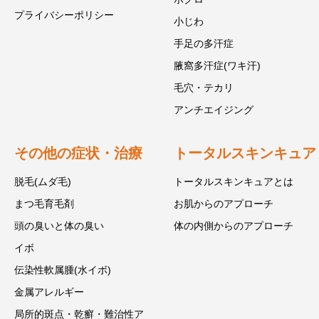
プライバシーポリシー
小じわ
手足の多汗症
腋窩多汗症(ワキ汗)
毛穴・テカリ
アンチエイジング
その他の症状・治療
トータルスキンキュア
脱毛(ムダ毛)
トータルスキンキュアとは
まつ毛育毛剤
お肌からのアプローチ
頭の臭いと体の臭い
体の内側からのアプローチ
イボ
伝染性軟属腫(水イボ)
金属アレルギー
局所的斑点・乾癬・難治性ア