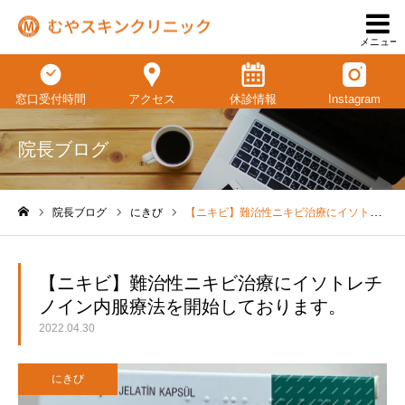
メニュー
窓口受付時間
アクセス
休診情報
Instagram
院長ブログ
院長ブログ
にきび
【ニキビ】難治性ニキビ治療にイソトレチノイン内服療法を開始しております。
ホーム
【ニキビ】難治性ニキビ治療にイソトレチ
ノイン内服療法を開始しております。
2022.04.30
にきび