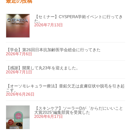
最近の投稿
【セミナー】CYSPERA学術イベントに行ってき
た。
2026年7月13日
【学会】第26回日本抗加齢医学会総会に行ってきた
2026年7月6日
【感謝】開業して丸23年を迎えました。
2026年7月1日
【オーソモレキュラー療法】亜鉛欠乏は皮膚症状や脱毛を引き起
こす。
2026年6月26日
【スキンケア】ソーラーDが゛からだにいいこと
大賞2025”編集部賞を受賞した
2026年6月17日