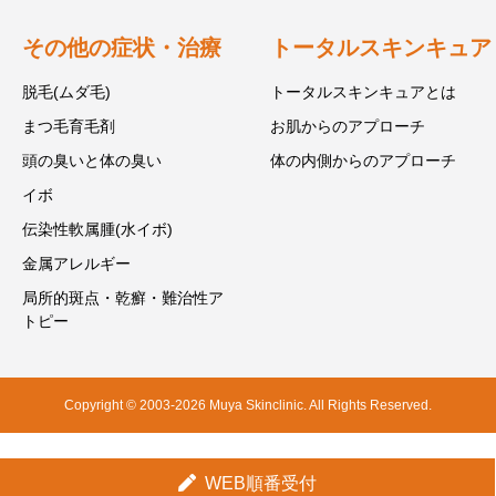
その他の症状・治療
トータルスキンキュア
脱毛(ムダ毛)
トータルスキンキュアとは
まつ毛育毛剤
お肌からのアプローチ
頭の臭いと体の臭い
体の内側からのアプローチ
イボ
伝染性軟属腫(水イボ)
金属アレルギー
局所的斑点・乾癬・難治性ア
トピー
Copyright © 2003-2026 Muya Skinclinic. All Rights Reserved.
WEB順番受付