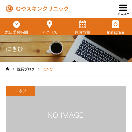
メニュー
窓口受付時間
アクセス
休診情報
Instagram
にきび
院長ブログ
にきび
ホーム
にきび