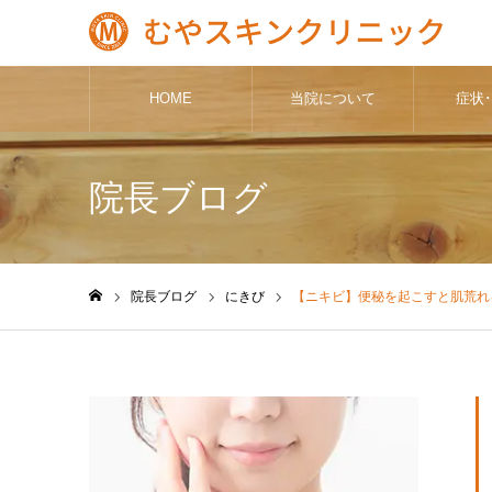
HOME
当院について
症状
院長ブログ
院長ブログ
にきび
【ニキビ】便秘を起こすと肌荒れ
ホーム