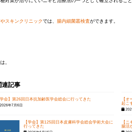
便秘対策が治りにくいニキビ治療法の一つとして確立されるこ
むやスキンクリニック
では、
腸内細菌叢検査
ができます。
では。
関連記事
学会】第26回日本抗加齢医学会総会に行ってきた
【オ
起こ
2026年7月6日
20
【学会】第125回日本皮膚科学会総会学術大会に
【ニ
行ってきた
腸活