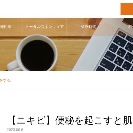
･施術別
トータルスキンキュア
診療時間
料
をする。
【ニキビ】便秘を起こすと肌
2023.06.6