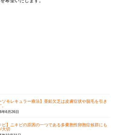
とを希望いたします。
ーソモレキュラー療法】亜鉛欠乏は皮膚症状や脱毛を引き
す。
26年6月26日
キビ】ニキビの原因の一つである多嚢胞性卵胞症候群にも
が大切