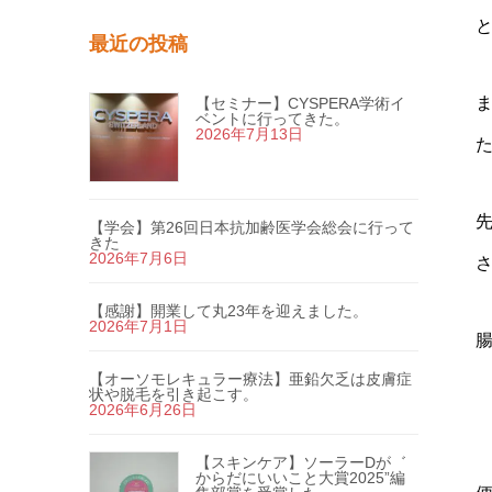
最近の投稿
【セミナー】CYSPERA学術イ
ベントに行ってきた。
2026年7月13日
【学会】第26回日本抗加齢医学会総会に行って
きた
2026年7月6日
さ
【感謝】開業して丸23年を迎えました。
2026年7月1日
【オーソモレキュラー療法】亜鉛欠乏は皮膚症
状や脱毛を引き起こす。
2026年6月26日
【スキンケア】ソーラーDが゛
からだにいいこと大賞2025”編