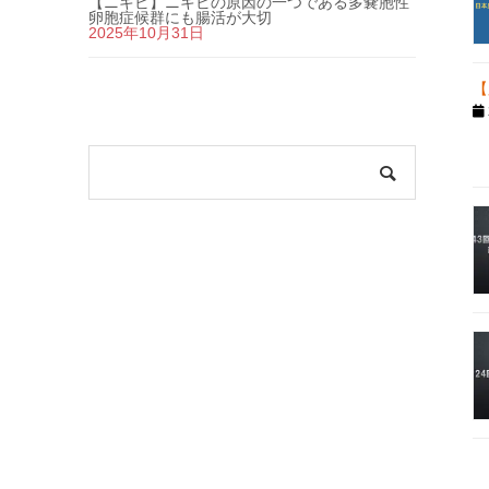
【ニキビ】ニキビの原因の一つである多嚢胞性
卵胞症候群にも腸活が大切
2025年10月31日
【