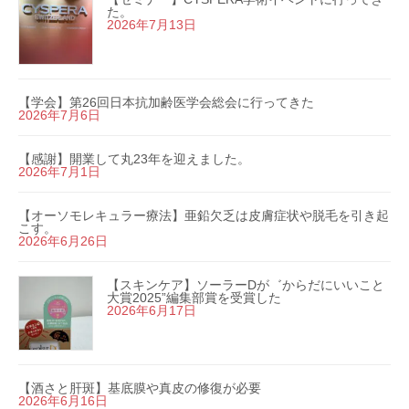
た。
2026年7月13日
【学会】第26回日本抗加齢医学会総会に行ってきた
2026年7月6日
【感謝】開業して丸23年を迎えました。
2026年7月1日
【オーソモレキュラー療法】亜鉛欠乏は皮膚症状や脱毛を引き起
こす。
2026年6月26日
【スキンケア】ソーラーDが゛からだにいいこと
大賞2025”編集部賞を受賞した
2026年6月17日
【酒さと肝斑】基底膜や真皮の修復が必要
2026年6月16日