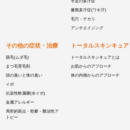
手足の多汗症
腋窩多汗症(ワキ汗)
毛穴・テカリ
アンチエイジング
その他の症状・治療
トータルスキンキュア
脱毛(ムダ毛)
トータルスキンキュアとは
まつ毛育毛剤
お肌からのアプローチ
頭の臭いと体の臭い
体の内側からのアプローチ
イボ
伝染性軟属腫(水イボ)
金属アレルギー
局所的斑点・乾癬・難治性ア
トピー