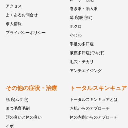
アクセス
巻き爪・陥入爪
よくあるお問合せ
薄毛(脱毛症)
求人情報
ホクロ
プライバシーポリシー
小じわ
手足の多汗症
腋窩多汗症(ワキ汗)
毛穴・テカリ
アンチエイジング
その他の症状・治療
トータルスキンキュア
脱毛(ムダ毛)
トータルスキンキュアとは
まつ毛育毛剤
お肌からのアプローチ
頭の臭いと体の臭い
体の内側からのアプローチ
イボ