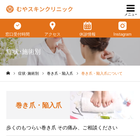
メニュー
窓口受付時間
アクセス
休診情報
Instagram
症状･施術別
症状･施術別
巻き爪・陥入爪
巻き爪・陥入爪について
ホーム
巻き爪・陥入爪
歩くのもつらい巻き爪 その痛み、ご相談ください