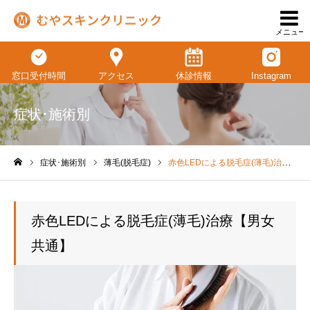
メニュー
窓口受付時間
アクセス
休診情報
Instagram
症状･施術別
症状･施術別
薄毛(脱毛症)
赤色LEDによる脱毛症(薄毛)治療【男女共通】
ホーム
赤色LEDによる脱毛症(薄毛)治療【男女
共通】