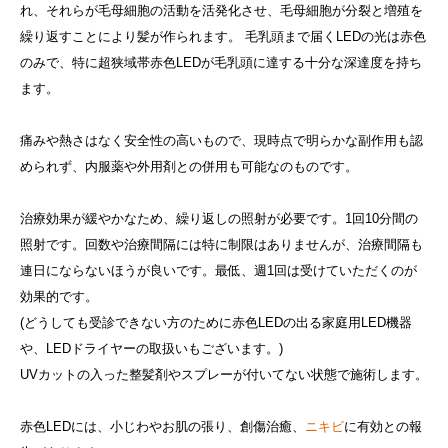
れ、それらが毛母細胞の活動を活発化させ、毛母細胞が分裂と増殖を
繰り返すことにより髪が作られます。 毛乳頭まで届くLEDの光は赤色
のみで、特に超狭域帯赤色LEDが毛乳頭に達する十分な深達度を持ち
ます。
痛みや熱さはなく安全性の高いもので、現時点で明らかな副作用も認
められず、内服薬や外用剤との併用も可能なのものです。
治療効果が緩やかなため、繰り返しの照射が必要です。1回10分間の
照射です。回数や治療間隔には特に制限はありませんが、治療間隔も
連日にならないほうが良いです。最低、週1回は受けていただくのが
効果的です。
(どうしても受診できない方のために赤色LEDの出る家庭用LED機器
や、LEDドライヤーの取扱いもございます。)
UVカットの入った整髪剤やスプレーが付いてない状態で施術します。
赤色LEDには、小じわやお肌の張り、創傷治癒、
ニキビ
に有効との報