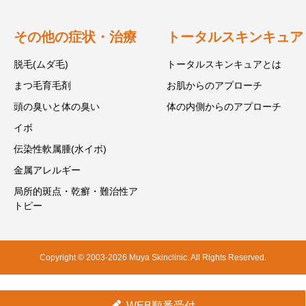
その他の症状・治療
トータルスキンキュア
脱毛(ムダ毛)
トータルスキンキュアとは
まつ毛育毛剤
お肌からのアプローチ
頭の臭いと体の臭い
体の内側からのアプローチ
イボ
伝染性軟属腫(水イボ)
金属アレルギー
局所的斑点・乾癬・難治性ア
トピー
Copyright © 2003-2026 Muya Skinclinic. All Rights Reserved.
WEB順番受付