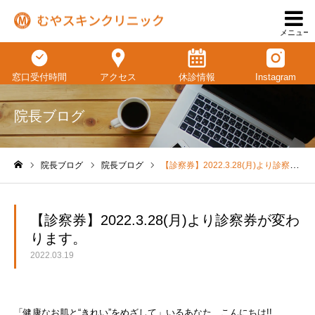
メニュー
窓口受付時間
アクセス
休診情報
Instagram
院長ブログ
院長ブログ
院長ブログ
【診察券】2022.3.28(月)より診察券が変わります。
ホーム
【診察券】2022.3.28(月)より診察券が変わ
ります。
2022.03.19
「健康なお肌と“きれい”をめざして」いるあなた、こんにちは!!