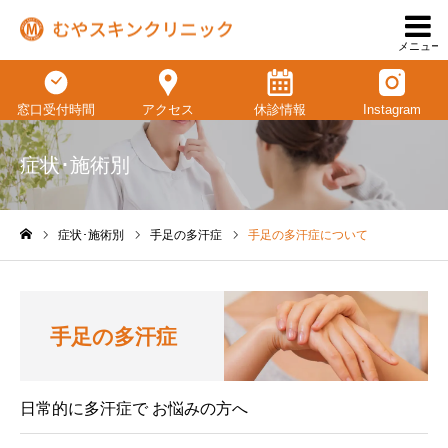
メニュー
窓口受付時間
アクセス
休診情報
Instagram
症状･施術別
症状･施術別
手足の多汗症
手足の多汗症について
ホーム
手足の多汗症
日常的に多汗症で お悩みの方へ