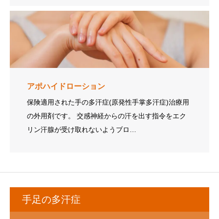
アポハイドローション
保険適用された手の多汗症(原発性手掌多汗症)治療用
の外用剤です。 交感神経からの汗を出す指令をエク
リン汗腺が受け取れないようブロ…
手足の多汗症