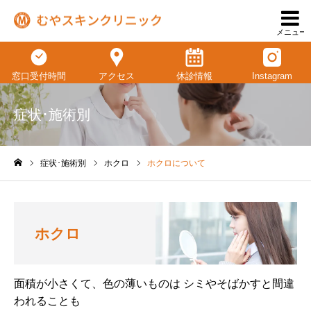
メニュー
窓口受付時間
アクセス
休診情報
Instagram
症状･施術別
症状･施術別
ホクロ
ホクロについて
ホーム
ホクロ
面積が小さくて、色の薄いものは シミやそばかすと間違
われることも