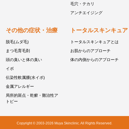
毛穴・テカリ
アンチエイジング
その他の症状・治療
トータルスキンキュア
脱毛(ムダ毛)
トータルスキンキュアとは
まつ毛育毛剤
お肌からのアプローチ
頭の臭いと体の臭い
体の内側からのアプローチ
イボ
伝染性軟属腫(水イボ)
金属アレルギー
局所的斑点・乾癬・難治性ア
トピー
Copyright © 2003-2026 Muya Skinclinic. All Rights Reserved.