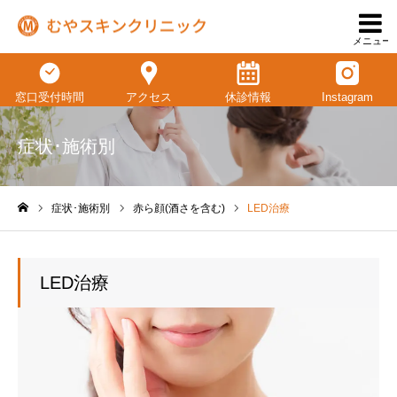
メニュー
窓口受付時間
アクセス
休診情報
Instagram
症状･施術別
症状･施術別
赤ら顔(酒さを含む)
LED治療
ホーム
LED治療