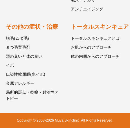
毛穴・テカリ
アンチエイジング
その他の症状・治療
トータルスキンキュア
脱毛(ムダ毛)
トータルスキンキュアとは
まつ毛育毛剤
お肌からのアプローチ
頭の臭いと体の臭い
体の内側からのアプローチ
イボ
伝染性軟属腫(水イボ)
金属アレルギー
局所的斑点・乾癬・難治性ア
トピー
Copyright © 2003-2026 Muya Skinclinic. All Rights Reserved.