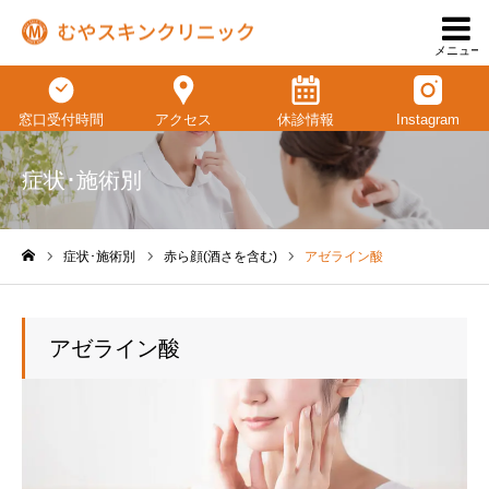
メニュー
窓口受付時間
アクセス
休診情報
Instagram
症状･施術別
症状･施術別
赤ら顔(酒さを含む)
アゼライン酸
ホーム
アゼライン酸