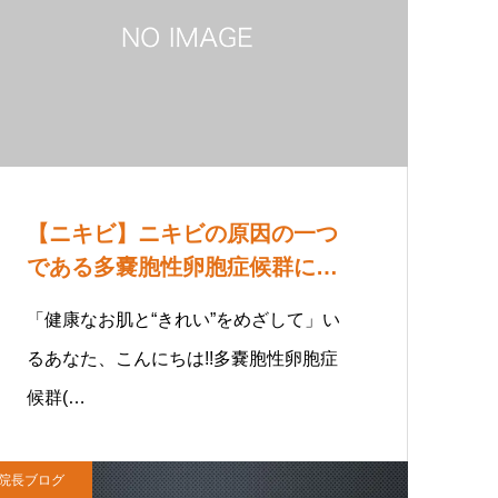
【ニキビ】ニキビの原因の一つ
である多嚢胞性卵胞症候群にも
腸活が大切
「健康なお肌と“きれい”をめざして」い
るあなた、こんにちは!!多嚢胞性卵胞症
候群(…
院長ブログ