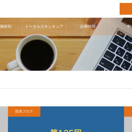
･施術別
トータルスキンキュア
診療時間
料
院長ブログ