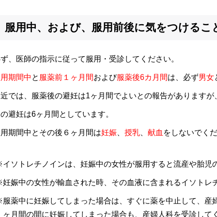
服用中、および、服用前後に気をつけるこ
必ず、医師の指示に従って服用・受診してください。
服用期間中
と
服薬前１ヶ月間
および
服薬後6カ月間
は、必ず
男女
最近では、服薬後の避妊は1ヶ月間でよいとの報告がありますが
後の避妊は6ヶ月間としています。
服用期間中とその後６ヶ月間は
妊娠
、
授乳
、
献血
をしないでく
イソトレチノインは、妊娠中の女性が服用すると流産や胎児
妊娠中の女性が輸血された時、その血液に含まれるイソトレ
服薬中に妊娠してしまった場合は、すぐに薬を中止して、産
ヶ月間の間に妊娠してしまった場合も、産婦人科を受診して