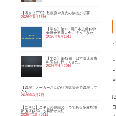
【酒さと肝斑】基底膜や真皮の修復が必要
2026年6月16日
【学会】第125回日本皮膚科学
会総会学術大会に行ってきた
2026年6月15日
【学会】第42回 日本臨床皮膚
科医会に行ってきた。
2026年4月20日
【講演】メーカーさんの社内講演会で講演して
きた
2026年3月7日
【ニキビ】ニキビの原因の一つである多嚢胞性
卵胞症候群にも腸活が大切
2025年10月31日