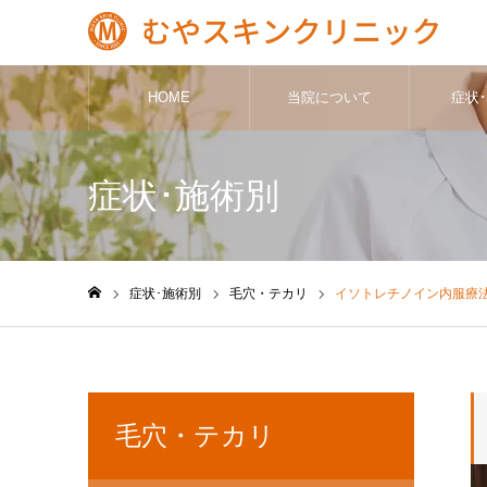
HOME
当院について
症状
症状･施術別
症状･施術別
毛穴・テカリ
イソトレチノイン内服療
ホーム
毛穴・テカリ