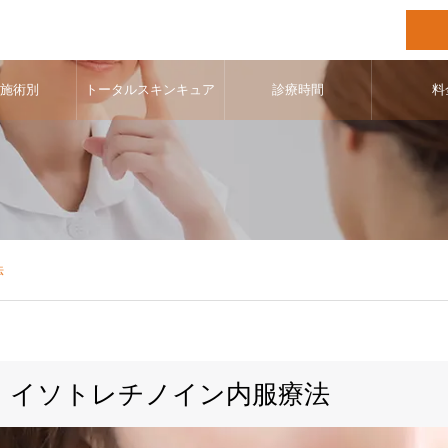
･施術別
トータルスキンキュア
診療時間
料
法
イソトレチノイン内服療法