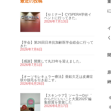
最近の投稿
【セミナー】CYSPERA学術イ
ベントに行ってきた。
2026年7月13日
【学会】第26回日本抗加齢医学会総会に行って
きた
2026年7月6日
【感謝】開業して丸23年を迎えました。
2026年7月1日
【オーソモレキュラー療法】亜鉛欠乏は皮膚症
状や脱毛を引き起こす。
2026年6月26日
【スキンケア】ソーラーDが゛
からだにいいこと大賞2025”編
集部賞を受賞した
2026年6月17日