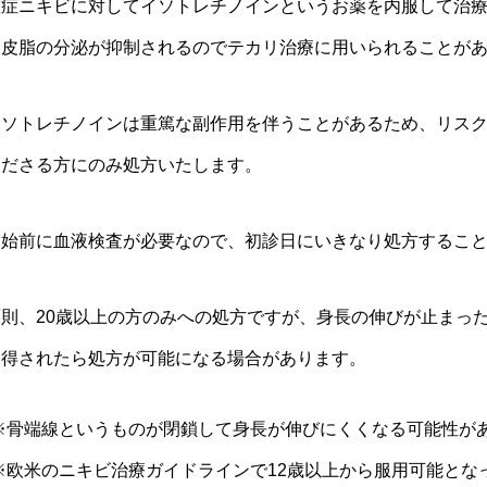
重症ニキビに対してイソトレチノインというお薬を内服して治
に皮脂の分泌が抑制されるのでテカリ治療に用いられることが
イソトレチノインは重篤な副作用を伴うことがあるため、リス
くださる方にのみ処方いたします。
開始前に血液検査が必要なので、初診日にいきなり処方するこ
原則、20歳以上の方のみへの処方ですが、身長の伸びが止まった
納得されたら処方が可能になる場合があります。
骨端線というものが閉鎖して身長が伸びにくくなる可能性が
欧米のニキビ治療ガイドラインで12歳以上から服用可能とな