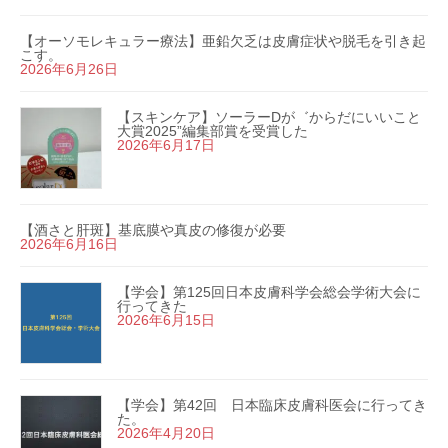
【オーソモレキュラー療法】亜鉛欠乏は皮膚症状や脱毛を引き起
こす。
2026年6月26日
【スキンケア】ソーラーDが゛からだにいいこと
大賞2025”編集部賞を受賞した
2026年6月17日
【酒さと肝斑】基底膜や真皮の修復が必要
2026年6月16日
【学会】第125回日本皮膚科学会総会学術大会に
行ってきた
2026年6月15日
【学会】第42回 日本臨床皮膚科医会に行ってき
た。
2026年4月20日