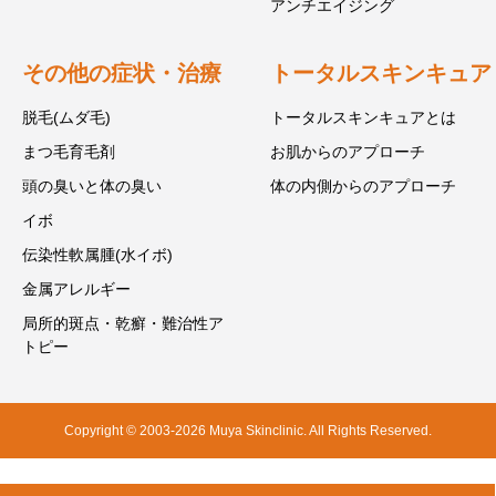
アンチエイジング
その他の症状・治療
トータルスキンキュア
脱毛(ムダ毛)
トータルスキンキュアとは
まつ毛育毛剤
お肌からのアプローチ
頭の臭いと体の臭い
体の内側からのアプローチ
イボ
伝染性軟属腫(水イボ)
金属アレルギー
局所的斑点・乾癬・難治性ア
トピー
Copyright © 2003-2026 Muya Skinclinic. All Rights Reserved.