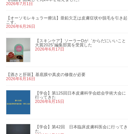
2026年7月1日
【オーソモレキュラー療法】亜鉛欠乏は皮膚症状や脱毛を引き起
こす。
2026年6月26日
【スキンケア】ソーラーDが゛からだにいいこと
大賞2025”編集部賞を受賞した
2026年6月17日
【酒さと肝斑】基底膜や真皮の修復が必要
2026年6月16日
【学会】第125回日本皮膚科学会総会学術大会に
行ってきた
2026年6月15日
【学会】第42回 日本臨床皮膚科医会に行ってき
た。