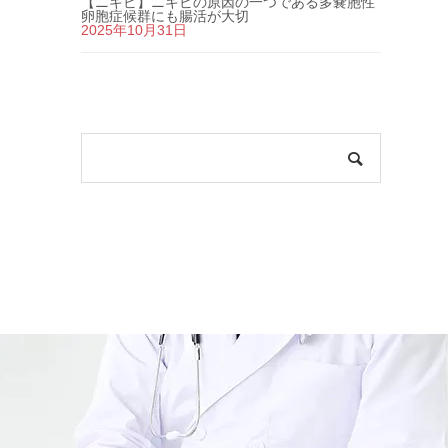
【ニキビ】ニキビの原因の一つである多嚢胞性
卵胞症候群にも腸活が大切
2025年10月31日