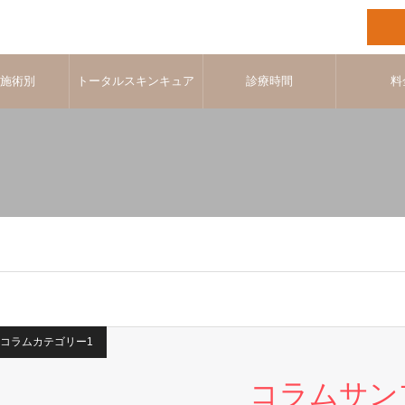
･施術別
トータルスキンキュア
診療時間
料
コラムカテゴリー1
コラムサン