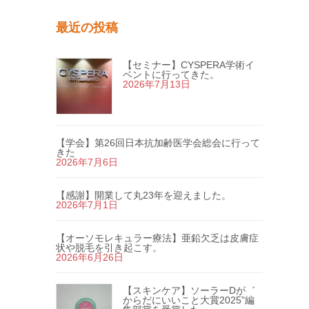
最近の投稿
【セミナー】CYSPERA学術イ
ベントに行ってきた。
2026年7月13日
【学会】第26回日本抗加齢医学会総会に行って
きた
2026年7月6日
【感謝】開業して丸23年を迎えました。
2026年7月1日
【オーソモレキュラー療法】亜鉛欠乏は皮膚症
状や脱毛を引き起こす。
2026年6月26日
【スキンケア】ソーラーDが゛
からだにいいこと大賞2025”編