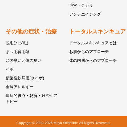
毛穴・テカリ
アンチエイジング
その他の症状・治療
トータルスキンキュア
脱毛(ムダ毛)
トータルスキンキュアとは
まつ毛育毛剤
お肌からのアプローチ
頭の臭いと体の臭い
体の内側からのアプローチ
イボ
伝染性軟属腫(水イボ)
金属アレルギー
局所的斑点・乾癬・難治性ア
トピー
Copyright © 2003-2026 Muya Skinclinic. All Rights Reserved.