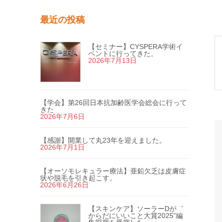
最近の投稿
【セミナー】CYSPERA学術イ
ベントに行ってきた。
2026年7月13日
【学会】第26回日本抗加齢医学会総会に行って
きた
2026年7月6日
【感謝】開業して丸23年を迎えました。
2026年7月1日
【オーソモレキュラー療法】亜鉛欠乏は皮膚症
状や脱毛を引き起こす。
2026年6月26日
【スキンケア】ソーラーDが゛
からだにいいこと大賞2025”編