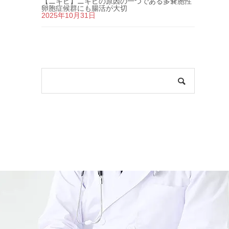
【ニキビ】ニキビの原因の一つである多嚢胞性
卵胞症候群にも腸活が大切
2025年10月31日