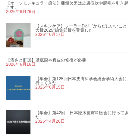
【オーソモレキュラー療法】亜鉛欠乏は皮膚症状や脱毛を引き起
こす。
2026年6月26日
【スキンケア】ソーラーDが゛からだにいいこと
大賞2025”編集部賞を受賞した
2026年6月17日
【酒さと肝斑】基底膜や真皮の修復が必要
2026年6月16日
【学会】第125回日本皮膚科学会総会学術大会に
行ってきた
2026年6月15日
【学会】第42回 日本臨床皮膚科医会に行ってき
た。
2026年4月20日