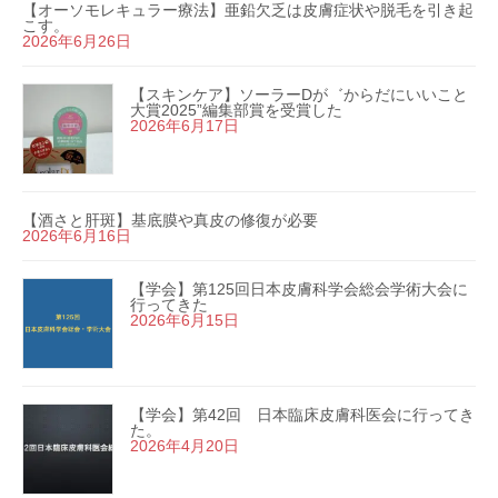
【オーソモレキュラー療法】亜鉛欠乏は皮膚症状や脱毛を引き起
こす。
2026年6月26日
【スキンケア】ソーラーDが゛からだにいいこと
大賞2025”編集部賞を受賞した
2026年6月17日
【酒さと肝斑】基底膜や真皮の修復が必要
2026年6月16日
【学会】第125回日本皮膚科学会総会学術大会に
行ってきた
2026年6月15日
【学会】第42回 日本臨床皮膚科医会に行ってき
た。
2026年4月20日