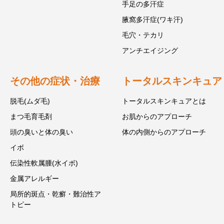
手足の多汗症
腋窩多汗症(ワキ汗)
毛穴・テカリ
アンチエイジング
その他の症状・治療
トータルスキンキュア
脱毛(ムダ毛)
トータルスキンキュアとは
まつ毛育毛剤
お肌からのアプローチ
頭の臭いと体の臭い
体の内側からのアプローチ
イボ
伝染性軟属腫(水イボ)
金属アレルギー
局所的斑点・乾癬・難治性ア
トピー