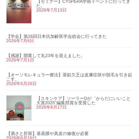
【セミナー】CYSPERA学術イベントに行ってき
た。
2026年7月13日
【学会】第26回日本抗加齢医学会総会に行ってきた
2026年7月6日
【感謝】開業して丸23年を迎えました。
2026年7月1日
【オーソモレキュラー療法】亜鉛欠乏は皮膚症状や脱毛を引き起
こす。
2026年6月26日
【スキンケア】ソーラーDが゛からだにいいこと
大賞2025”編集部賞を受賞した
2026年6月17日
【酒さと肝斑】基底膜や真皮の修復が必要
2026年6月16日