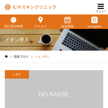
メニュー
窓口受付時間
アクセス
休診情報
Instagram
イオン導入
院長ブログ
イオン導入
ホーム
にきび