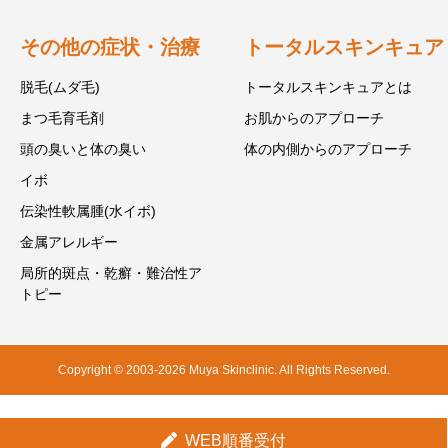
その他の症状・治療
トータルスキンキュア
脱毛(ムダ毛)
トータルスキンキュアとは
まつ毛育毛剤
お肌からのアプローチ
頭の臭いと体の臭い
体の内側からのアプローチ
イボ
伝染性軟属腫(水イボ)
金属アレルギー
局所的斑点・乾癬・難治性ア
トピー
Copyright © 2003-2026 Muya Skinclinic. All Rights Reserved.
WEB順番受付