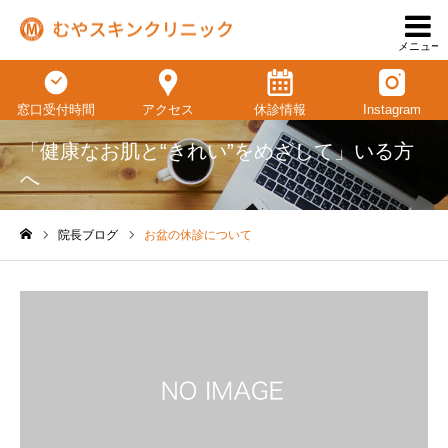
メニュー
窓口受付時間
アクセス
休診情報
Instagram
「健康なお肌と“きれい”をめざして」いる方
へ
院長ブログ
お盆の休診について
ホーム