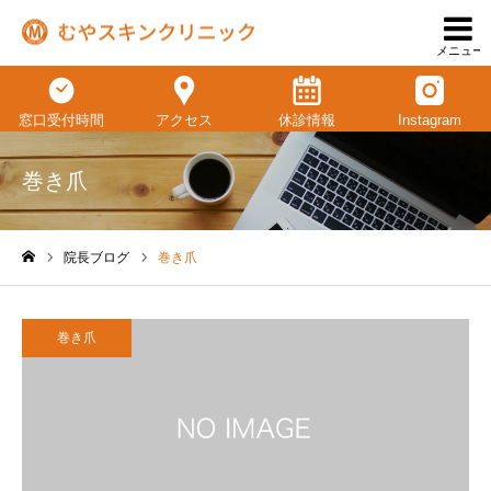
メニュー
窓口受付時間
アクセス
休診情報
Instagram
巻き爪
院長ブログ
巻き爪
ホーム
巻き爪