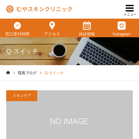
メニュー
窓口受付時間
アクセス
休診情報
Instagram
Q-スイッチ
院長ブログ
Q-スイッチ
ホーム
スキンケア