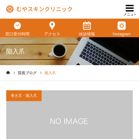
メニュー
窓口受付時間
アクセス
休診情報
Instagram
陥入爪
院長ブログ
陥入爪
ホーム
巻き爪・陥入爪