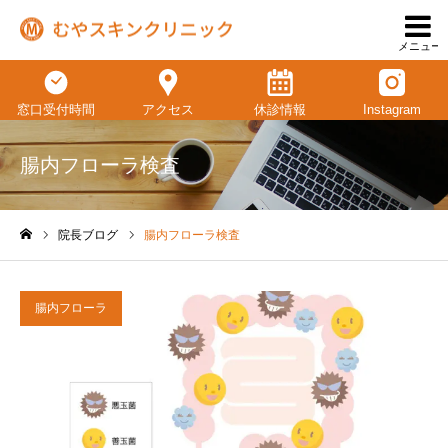
メニュー
窓口受付時間
アクセス
休診情報
Instagram
腸内フローラ検査
院長ブログ
腸内フローラ検査
ホーム
腸内フローラ