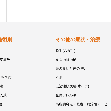
施術別
その他の症状・治療
脱毛(ムダ毛)
皮膚炎
まつ毛育毛剤
頭の臭いと体の臭い
さを含む)
イボ
毛
伝染性軟属腫(水イボ)
入爪
金属アレルギー
)
局所的斑点・乾癬・難治性アトピー