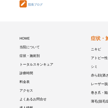
院長ブログ
症状・
HOME
当院について
ニキビ
症状・施術別
アトピー性
トータルスキンキュア
シミ
診療時間
赤ら顔(酒
料金表
レーザー脱
アクセス
巻き爪・陥
よくあるお問合せ
薄毛(脱毛症
求人情報