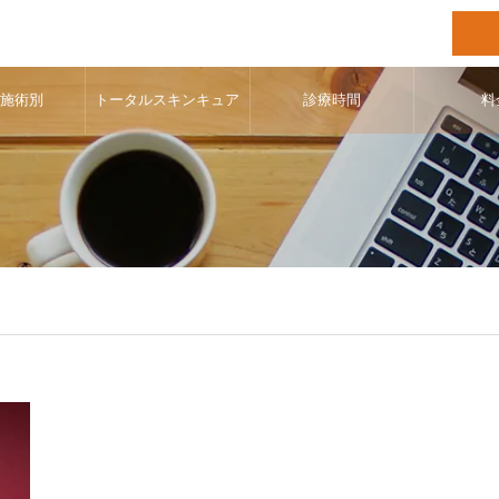
･施術別
トータルスキンキュア
診療時間
料