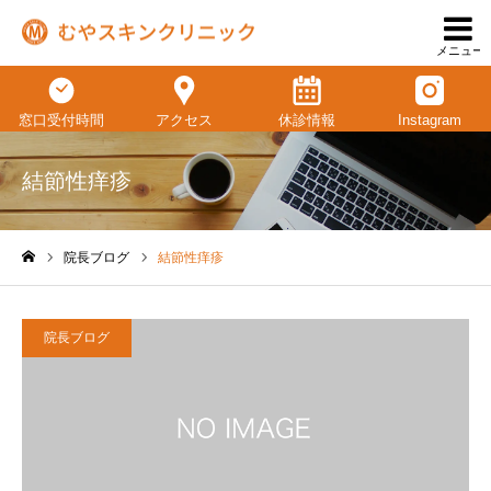
メニュー
窓口受付時間
アクセス
休診情報
Instagram
結節性痒疹
院長ブログ
結節性痒疹
ホーム
院長ブログ