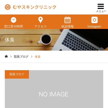
メニュー
窓口受付時間
アクセス
休診情報
Instagram
体臭
院長ブログ
体臭
ホーム
院長ブログ